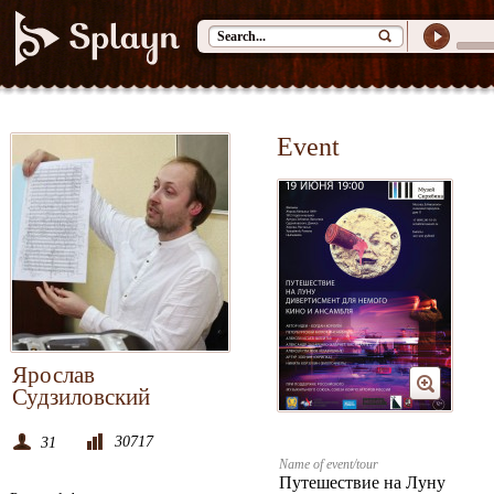
Event
Ярослав
Судзиловский
30717
31
Name of event/tour
Путешествие на Луну