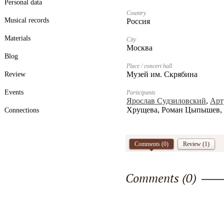
Personal data
Country
Musical records
Россия
Materials
City
Москва
Blog
Place / concert hall
Музей им. Скрябина
Review
Events
Participants
Ярослав Судзиловский
,
Арт
Хрущева, Роман Цыпышев,
Connections
Comments (
0
)
Review (1)
Comments (
0
)