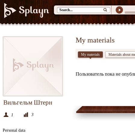
My materials
My materials
Materials about m
Пользователь пока не опубл
Вильгельм Штерн
3
1
Personal data