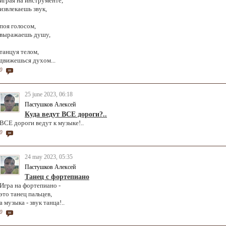
играя на инструменте,
извлекаешь звук,
поя голосом,
выражаешь душу,
танцуя телом,
движешься духом...
0
25 june 2023, 06:18
Пастушков Алексей
Куда ведут ВСЕ дороги?..
ВСЕ дороги ведут к музыке!..
0
24 may 2023, 05:35
Пастушков Алексей
Танец с фортепиано
Игра на фортепиано -
это танец пальцев,
а музыка - звук танца!..
0