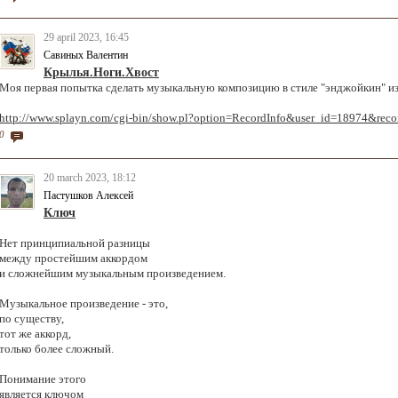
29 april 2023, 16:45
Савиных Валентин
Крылья.Ноги.Хвост
Моя первая попытка сделать музыкальную композицию в стиле "энджойкин" из
http://www.splayn.com/cgi-bin/show.pl?option=RecordInfo&user_id=18974&rec
0
20 march 2023, 18:12
Пастушков Алексей
Ключ
Нет принципиальной разницы
между простейшим аккордом
и сложнейшим музыкальным произведением.
Музыкальное произведение - это,
по существу,
тот же аккорд,
только более сложный.
Понимание этого
является ключом