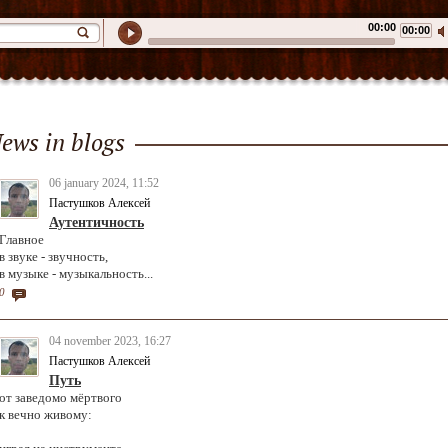
00:00
00:00
ews in blogs
06 january 2024, 11:52
Пастушков Алексей
Аутентичность
Главное
в звуке - звучность,
в музыке - музыкальность...
0
04 november 2023, 16:27
Пастушков Алексей
Путь
от заведомо мёртвого
к вечно живому: