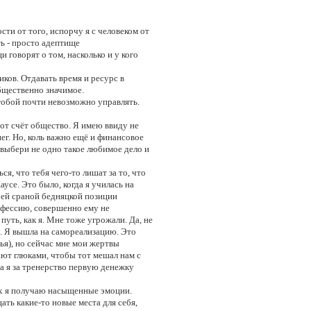
сти от того, испорчу я с человеком от
ь - просто адептище
 говорят о том, насколько и у кого
ков. Отдавать время и ресурс в
общественно значимое.
о тобой почти невозможно управлять.
этот счёт общество. Я имею ввиду не
ег. Но, коль важно ещё и финансовое
 выбери не одно такое любимое дело и
ся, что тебя чего-то лишат за то, что
усе. Это было, когда я училась на
воей сраной бедняцкой позиции
рофессию, совершенно ему не
уть, как я. Мне тоже угрожали. Да, не
о. Я вышла на самореализацию. Это
вья), но сейчас мне мои жертвы
ают глюками, чтобы тот мешал нам с
да я за тренерство первую денежку
рых я получаю насыщенные эмоции.
щать какие-то новые места для себя,