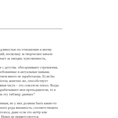
аведливостью по отношению к моему
кий, поскольку за творческое начало
ает за эмоции, чувственность,
е с детства: обесценивают стремления,
ребованные и актуальные навыки,
ством много не заработаешь. Если бы
оток, конечно же, способствует
ная часть – это совсем не плохо. Когда
зарабатывают мои преподаватели, то я
 на эту таблицу данных?
анным, но у них должны быть какие-то
нного рода внешность, соответствовать
лоса, даже если это актёр или
. Новое не приветствуется.