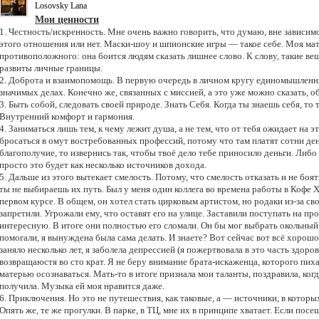
Losovsky Lana
Мои ценности
1. Честность/искренность. Мне очень важно говорить, что думаю, вне зависимо
этого отношения или нет. Маски-шоу и шпионские игры — такое себе. Моя мат
противоположного: она боится людям сказать лишнее слово. К слову, такие вещи
развиты личные границы.
2. Доброта и взаимопомощь. В первую очередь в личном кругу единомышленни
значимых делах. Конечно же, связанных с миссией, а это уже можно сказать, 
3. Быть собой, следовать своей природе. Знать Себя. Когда ты знаешь себя, т
Внутренний комфорт и гармония.
4. Заниматься лишь тем, к чему лежит душа, а не тем, что от тебя ожидает на 
бросаться в омут востребованных профессий, потому что там платят сотни ден
благополучие, то извернись так, чтобы твоё дело тебе приносило деньги. Либо
просто это будет как несколько источников дохода.
5. Дальше из этого вытекает смелость. Потому, что смелость отказать и не боять
ты не выбираешь их путь. Был у меня один коллега во времена работы в Кофе Ха
первом курсе. В общем, он хотел стать цирковым артистом, но родаки из-за с
запретили. Угрожали ему, что оставят его на улице. Заставили поступать на п
интересную. В итоге они полностью его сломали. Он бы мог выбрать окольный п
помогали, я вынуждена была сама делать. И знаете? Вот сейчас вот всё хорош
заняло несколько лет, я заболела депрессией (я пожертвовала в это часть здоро
возвращаюстя во сто крат. Я не беру внимание брата-искаженца, которого пих
матерью осознаваться. Мать-то в итоге признала мои таланты, поздравила, ког
получила. Музыка ей моя нравится даже.
6. Приключения. Но это не путешествия, как таковые, а — источники, в кото
Опять же, те же прогулки. В парке, в ТЦ, мне их в принципе хватает. Если посе