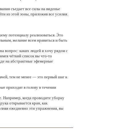
вания съедает все силы на виденье
ти из этой зоны, приложив все усилия.
шему потенциалу реализоваться. Это
альным, желание всем нравиться и быть
 на вопрос: каких людей я хочу рядом с
имея чёткий список вы что-то
ежде на абстрактные эфемерные
ачей, тем не менее — это первый шаг к
рые приходят в голову в течении
. Например, когда проводите уборку
рука открывается кран, как
полняя ежедневно эти упражнения, вы