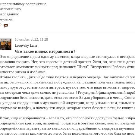
к правильному восприятию,
исполнению
и созданию
музыки.
0
16 october 2022, 11:28
Losovsky Lana
Что такое индекс избранности?
Это определение я дала одному явлению, когда впервые столкнулась с неспр
желанию творить. Нет, это совсем не детский протест. Хотя, он, отчасти и детс
отвечает компонент личности под названием "Дитя". Внутренний Ребёнок отвеч
качество жизни и изобилие.
Чтобы творить, Дитя не должно бояться, в первую очередь. Нас запугивают уж
из якобы лучших и практичных побуждений направляют получать только вост
игнорируя отсутствие к ним интереса, пугают тем, что надо выживать, творче
вы смотрели чеки даже самых не успешных!! Регулярный фиксированный зараб
ощущению безопасности, даже если это всего 8к для уборщицы в месяц. Состав
я увидела сводку чеков в музыкальной индустрии, когда узнала о том, сколько 
подумала: ватафак, а почему эти люди, которые хотят безопасности, не глянут
И так, индекс избранности – вера в то, что способности доступны только избр
определённые критерии, например: родиться в богатой семье, иметь определё
определённым параметрам по внешности, определённым стандартам звучания го
рэппер, сочинять как кто-то до него, быть похожим на кого-то, кто был до него