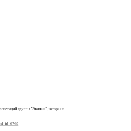
репетиций группы "Экипаж", которая и
ord_id=6769