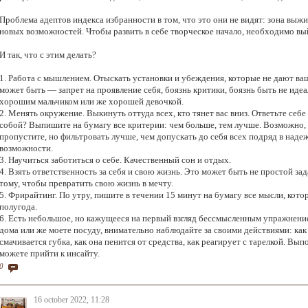
Проблема адептов индекса избранности в том, что это они не видят: зона выжи
новых возможностей. Чтобы развить в себе творческое начало, необходимо вый
И так, что с этим делать?
1. Работа с мышлением. Отыскать установки и убеждения, которые не дают ва
может быть — запрет на проявление себя, боязнь критики, боязнь быть не иде
хорошим мальчиком или же хорошей девочкой.
2. Менять окружение. Выкинуть оттуда всех, кто тянет вас вниз. Ответьте себе
собой? Выпишите на бумагу все критерии: чем больше, тем лучше. Возможно, 
пропустите, но фильтровать лучше, чем допускать до себя всех подряд в над
возможности.
3. Научиться заботиться о себе. Качественный сон и отдых.
4. Взять ответственность за себя и свою жизнь. Это может быть не простой зад
тому, чтобы превратить свою жизнь в мечту.
5. Фрирайтинг. По утру, пишите в течении 15 минут на бумагу все мысли, кото
полугода.
6. Есть небольшое, но кажущееся на первый взгляд бессмысленным упражнение
дома или же моете посуду, внимательно наблюдайте за своими действиями: как 
смачивается губка, как она пенится от средства, как реагирует с тарелкой. Вы
можете прийти к инсайту.
0
16 october 2022, 11:28