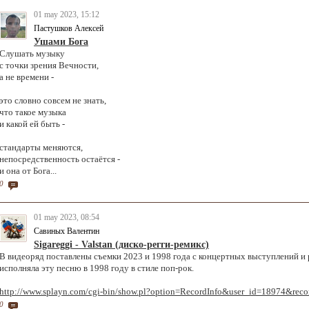
01 may 2023, 15:12
Пастушков Алексей
Ушами Бога
Слушать музыку
с точки зрения Вечности,
а не времени -
это словно совсем не знать,
что такое музыка
и какой ей быть -
стандарты меняются,
непосредственность остаётся -
и она от Бога...
0
01 may 2023, 08:54
Савиных Валентин
Sigareggi - Valstan (диско-регги-ремикс)
В видеоряд поставлены съемки 2023 и 1998 года с концертных выступлений и 
исполняла эту песню в 1998 году в стиле поп-рок.
http://www.splayn.com/cgi-bin/show.pl?option=RecordInfo&user_id=18974&rec
0