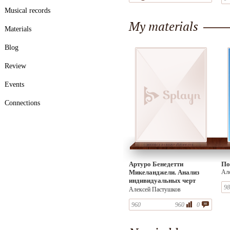
Musical records
My materials
Materials
Blog
Review
Events
Connections
Артуро Бенедетти
По
Микеланджели. Анализ
Ал
индивидуальных черт
98
мастерства
Алексей Пастушков
960
960
0