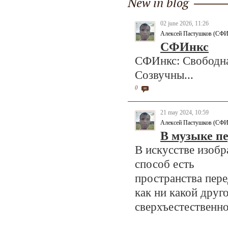
New in blog
02 june 2026, 11:26
Алексей Пастушков (СФИ
СФИнкс
СФИнкс: Свободна
Созвучны...
0
21 may 2024, 10:59
Алексей Пастушков (СФИ
В музыке п
В искусстве изоб
способ есть
пространства пере
как ни какой друго
сверхъестественн