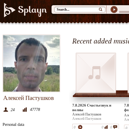
Recent added musi
Алексей Пастушков
7.8.2026 Счастьезвук и
7.
47778
24
волны
фо
Алексей Пастушков
14
Ал
Алексей Пастушков
Ал
Personal data
0
0
0
0