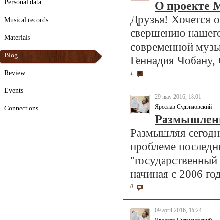
Personal data
О проекте 
Друзья! Хочется о
Musical records
свершению нашего
Materials
современной музы
Blog
Геннадия Чобану,
Review
1
Events
29 may 2016, 18:01
Ярослав Судзиловский
Connections
Размышлени
Размышляя сегодня
проблеме последни
"государственный
начиная с 2006 год
0
09 april 2016, 15:24