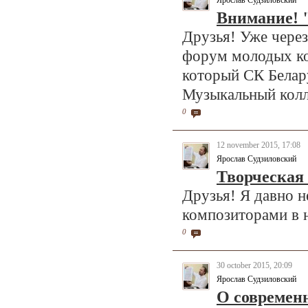
Ярослав Судзиловский
Внимание! 
Друзья! Уже через
форум молодых ко
который СК Белар
Музыкальный колл
0
12 november 2015, 17:08
Ярослав Судзиловский
Творческая 
Друзья! Я давно н
композиторами в 
0
30 october 2015, 20:09
Ярослав Судзиловский
О современ