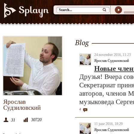
Blog
24 november 2016, 11:23
Ярослав Судзиловский
Новые член
Друзья! Вчера со
Секретариат прин
авторов, членов 
Ярослав
музыковеда Серге
Судзиловский
4
30720
31
11 june 2016, 18:29
Ярослав Судзиловский