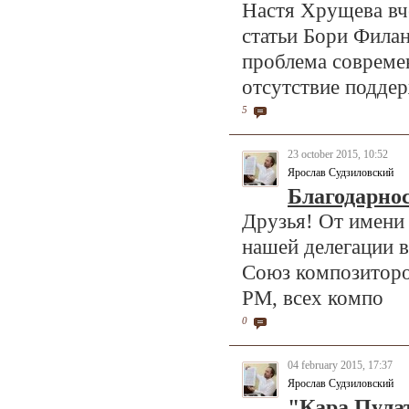
Настя Хрущева вч
статьи Бори Филан
проблема совреме
отсутствие поддер
5
23 october 2015, 10:52
Ярослав Судзиловский
Благодарно
Друзья! От имени
нашей делегации в
Союз композиторо
РМ, всех компо
0
04 february 2015, 17:37
Ярослав Судзиловский
"Кара Пула