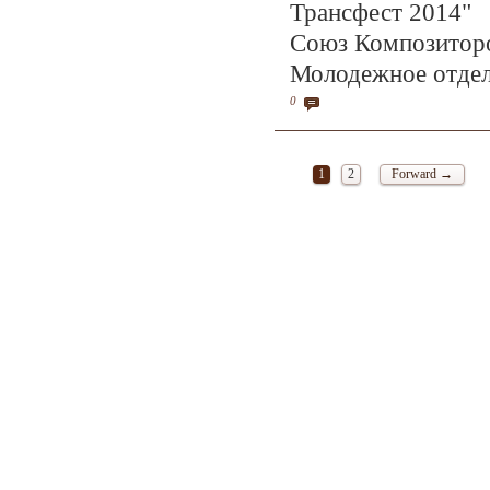
Трансфест 2014"
Союз Композитор
Молодежное отде
0
1
2
Forward →