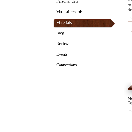
Ин
Personal data
по
Яр
Musical records
1
Materials
Blog
Review
Events
Connections
Мо
Се
Су
1