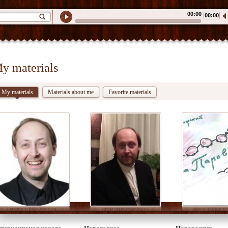
00:00
00:00
y materials
My materials
Materials about me
Favorite materials