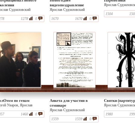
тернационал нового
Новогоднее
Паровозики
коления
видеопоздравление
Ярослав Судзиловс
ослав Судзиловский
Ярослав Судзиловский
1504
150
278
1278
0
1670
1670
0
лОтом по генам
Анкета для участия в
Святки (партитур
ргей Уваров, Ярослав
семинаре
Ярослав Судзиловс
дзиловский
Ярослав Судзиловский
457
1460
0
1980
199
1559
1559
0