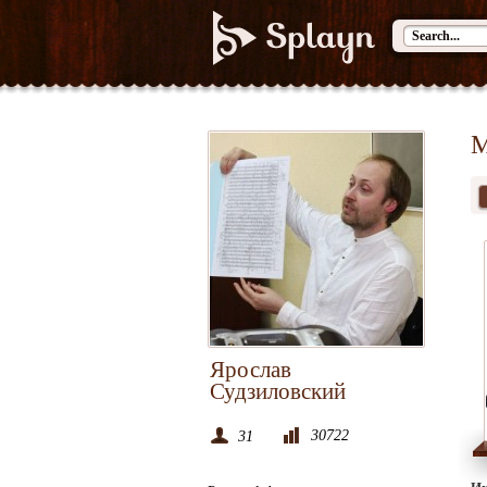
M
Ярослав
Судзиловский
30722
31