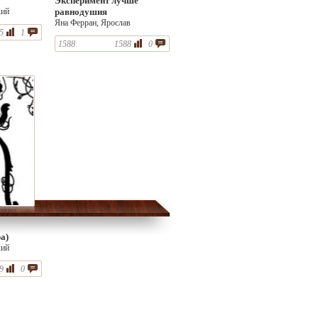
Эксперимент лучше
кий
равнодушия
Яна Ферран, Ярослав
5
1
Судзиловский
1588
1588
0
а)
кий
9
0